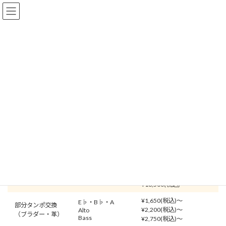
コ
ナ
ン
ビ
テ
ゲ
ン
ー
ツ
シ
へ
ョ
クラリネット
ス
ン
キ
に
ッ
移
プ
動
TOP
修理価格
クラリネット
修理価格(クラリネット)
¥5,500(税込)〜
E♭・B♭・A
バランス調整
¥11,000(税込)〜
Alto
Bass
¥16,500(税込)〜
¥1,650(税込)〜
E♭・B♭・A
部分タンポ交換
¥2,200(税込)〜
Alto
（ブラダー・革）
Bass
¥2,750(税込)〜